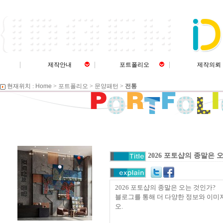
제작안내
포트폴리오
제작의뢰
현재위치 :
Home
>
포트폴리오
>
문양패턴
>
전통
2026 포토샵의 종말은 
2026 포토샵의 종말은 오는 것인가?
블로그를 통해 더 다양한 정보와 이미
오.