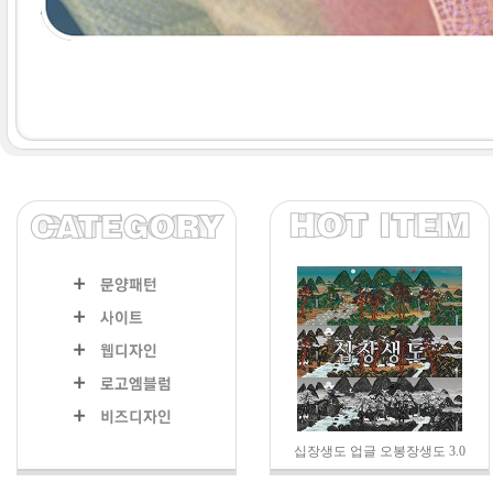
십장생도 업글 오봉장생도 3.0